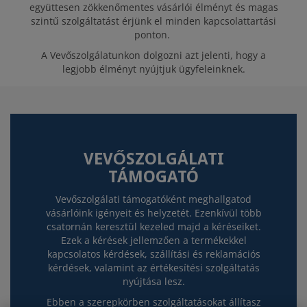
együttesen zökkenőmentes vásárlói élményt és magas
szintű szolgáltatást érjünk el minden kapcsolattartási
ponton.
A Vevőszolgálatunkon dolgozni azt jelenti, hogy a
legjobb élményt nyújtjuk ügyfeleinknek.
VEVŐSZOLGÁLATI
TÁMOGATÓ
Vevőszolgálati támogatóként meghallgatod
vásárlóink igényeit és helyzetét. Ezenkívül több
csatornán keresztül kezeled majd a kéréseiket.
Ezek a kérések jellemzően a termékekkel
kapcsolatos kérdések, szállítási és reklamációs
kérdések, valamint az értékesítési szolgáltatás
nyújtása lesz.
Ebben a szerepkörben szolgáltatásokat állítasz