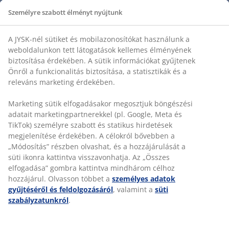
be, visszajelzéseket gyűjtesz, több rendszert
Személyre szabott élményt nyújtunk
kezelsz és értékes kapcsolatokat építesz -
mindezt a legjobb ügyfélszolgálat biztosítása
mellett.
A JYSK-nél sütiket és mobilazonosítókat használunk a
weboldalunkon tett látogatások kellemes élményének
biztosítása érdekében. A sütik információkat gyűjtenek
Önről a funkcionalitás biztosítása, a statisztikák és a
releváns marketing érdekében.
Marketing sütik elfogadásakor megosztjuk böngészési
adatait marketingpartnerekkel (pl. Google, Meta és
TikTok) személyre szabott és statikus hirdetések
megjelenítése érdekében. A célokról bővebben a
„Módosítás” részben olvashat, és a hozzájárulását a
süti ikonra kattintva visszavonhatja. Az „Összes
elfogadása” gombra kattintva mindhárom célhoz
hozzájárul. Olvasson többet a
személyes adatok
gyűjtéséről és feldolgozásáról
, valamint a
süti
szabályzatunkról
.
VEVŐSZOLGÁLATI