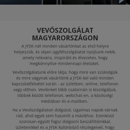
ELOSZTÓKÖZPONT
JYSK, MINT
VEVŐSZOLGÁLAT
MUNKAHELY
MAGYARORSZÁGON
A JYSK-nél minden vásárlónkat az első helyre
helyezzük, és olyan ügyfélszolgálatot nyújtunk nekik,
NYITOTT POZÍCIÓK
amely releváns, inspiráló és élvezetes, hogy
megkönnyítse mindennapi életüket.
Vevőszolgálatunk előre látja, hogy mire van szükségük
és mire vágynak vásárlóink a JYSK-kel való minden
kapcsolatfelvétel során - az üzletben, online, telefonon
vagy otthon. Vevőinket több csatornán is kiszolgáljuk,
többek között telefonon, webchat-en, a közösségi
médiában és e-mailben.
Ha a Vevőszolgálaton dolgozol, izgalmas napok várnak
rád, ahol egyik sem hasonlít a másikhoz. Ezenkívül
szorosan együtt fogsz dolgozni beszállítóinkkal,
üzleteinkkel és a JYSK különböző részlegeivel, hogy