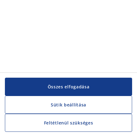
JYSK Kft
H-2233 Ecser
Lars Larsen út 1.
Magyarország
Tel: 06 1 701 4222
karrier@jysk.com
vevoszolgalat-hu@jysk.com
Kategóriák
Kereskedelem
Karriertörténetek
Központi iroda
Vevőszolgálat
Elosztóközpont
JYSK, mint munkahely
Összes elfogadása
Tudj meg többet a JYSK-ről
Sütik beállítása
JYSK.hu
JYSK.com
Adatvédelmi szabályzat
Feltétlenül szükséges
Akadálymentesség