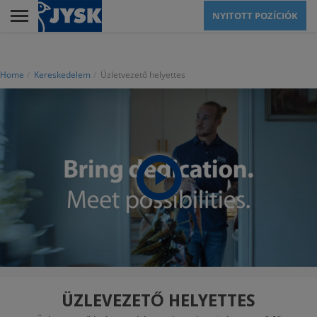
Skip
NYITOTT POZÍCIÓK
to
main
Menu
content
Home
Kereskedelem
Üzletvezető helyettes
KERESKEDELEM
Image
KARRIERTÖRTÉNETEK
KÖZPONTI IRODA
VEVŐSZOLGÁLAT
ÜZLEVEZETŐ HELYETTES